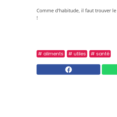
Comme d'habitude, il faut trouver le 
!
# aliments
# utiles
# santé