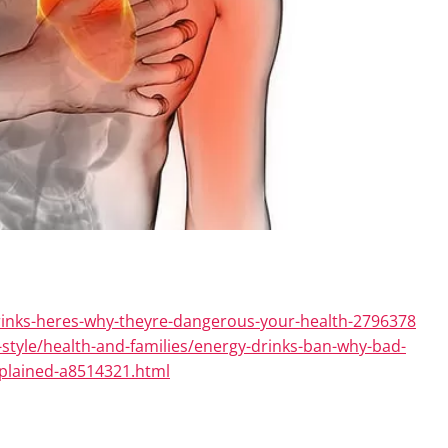
rinks-heres-why-theyre-dangerous-your-health-2796378
-style/health-and-families/energy-drinks-ban-why-bad-
xplained-a8514321.html