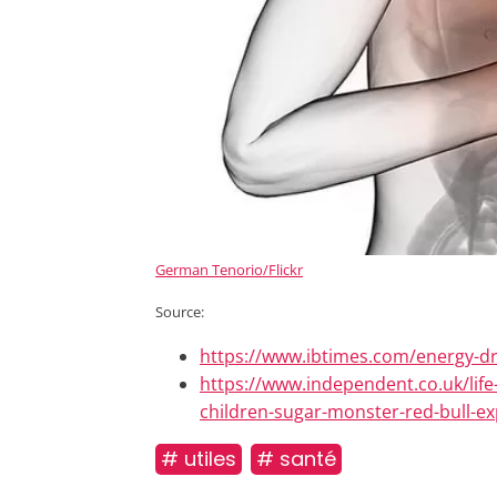
German Tenorio/Flickr
Source:
https://www.ibtimes.com/energy-d
https://www.independent.co.uk/life
children-sugar-monster-red-bull-e
# utiles
# santé