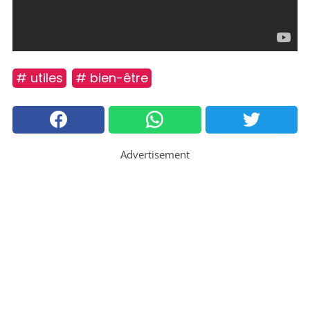
# utiles
# bien-être
Advertisement