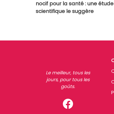
nocif pour la santé : une étude
scientifique le suggère
Q
Le meilleur, tous les
jours, pour tous les
C
goûts.
P