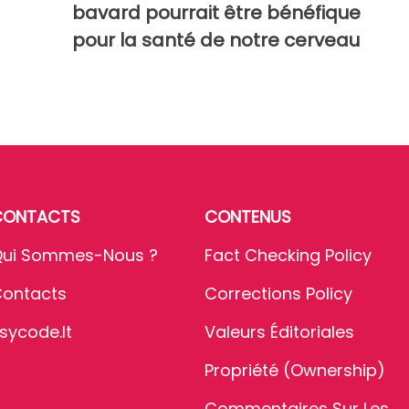
bavard pourrait être bénéfique
pour la santé de notre cerveau
CONTACTS
CONTENUS
ui Sommes-Nous ?
Fact Checking Policy
ontacts
Corrections Policy
sycode.it
Valeurs Éditoriales
Propriété (Ownership)
Commentaires Sur Les