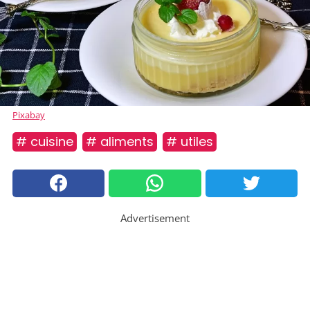
Pixabay
# cuisine
# aliments
# utiles
Advertisement