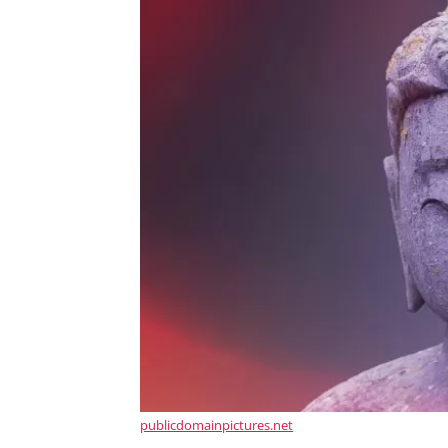
publicdomainpictures.net