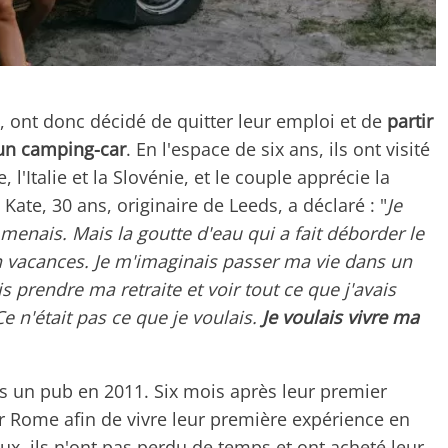
, ont donc décidé de quitter leur emploi et de
partir
un camping-car
. En l'espace de six ans, ils ont visité
 l'Italie et la Slovénie, et le couple apprécie la
Kate, 30 ans, originaire de Leeds, a déclaré : "
Je
e menais. Mais la goutte d'eau qui a fait déborder le
 en vacances. Je m'imaginais passer ma vie dans un
 prendre ma retraite et voir tout ce que j'avais
Ce n'était pas ce que je voulais.
Je voulais vivre ma
ns un pub en 2011. Six mois après leur premier
r Rome afin de vivre leur première expérience en
ux, ils n'ont pas perdu de temps et ont acheté leur