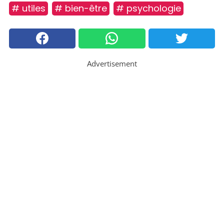
# utiles
# bien-être
# psychologie
Advertisement