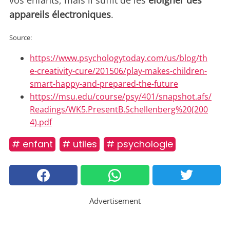
vos enfants, mais il suffit de les
éloigner des
appareils électroniques
.
Source:
https://www.psychologytoday.com/us/blog/th
e-creativity-cure/201506/play-makes-children-
smart-happy-and-prepared-the-future
https://msu.edu/course/psy/401/snapshot.afs/
Readings/WK5.PresentB.Schellenberg%20(200
4).pdf
# enfant
# utiles
# psychologie
Advertisement