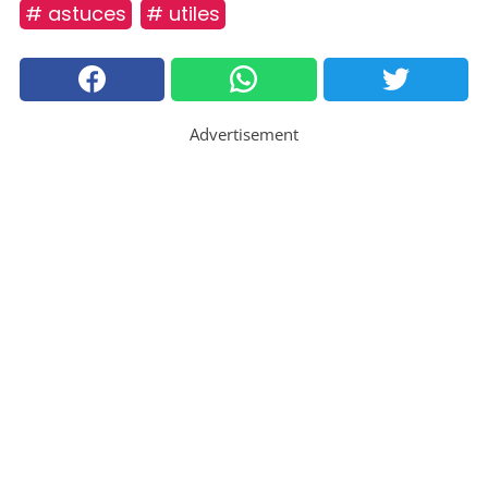
# astuces
# utiles
Advertisement