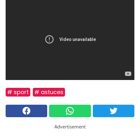
# sport
# astuces
Advertisement