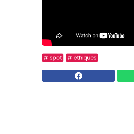
# spot
# ethiques