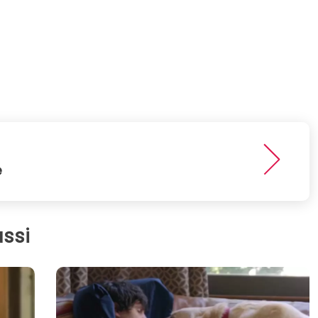
e
ssi