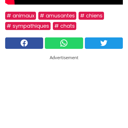
# animaux
# amusantes
# chiens
# sympathiques
# chats
Advertisement