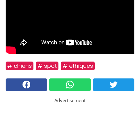
# chiens
# spot
# ethiques
Advertisement