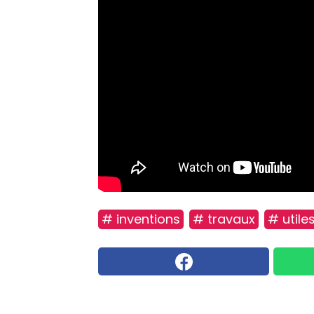
# inventions
# travaux
# utile