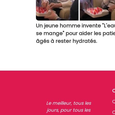
Un jeune homme invente "L'ea
se mange" pour aider les pati
âgés à rester hydratés.
Q
Le meilleur, tous les
jours, pour tous les
C