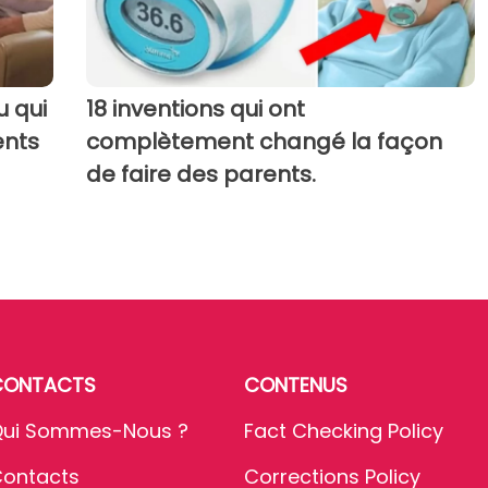
u qui
18 inventions qui ont
ents
complètement changé la façon
de faire des parents.
CONTACTS
CONTENUS
ui Sommes-Nous ?
Fact Checking Policy
ontacts
Corrections Policy