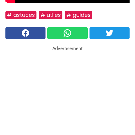
# astuces
# utiles
# guides
Advertisement