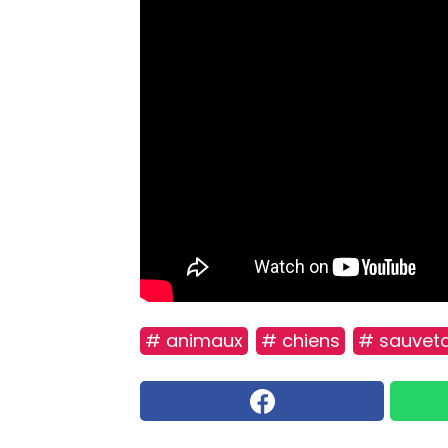
# animaux
# chiens
# sauvet