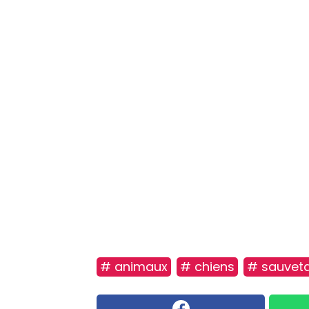
# animaux
# chiens
# sauvet