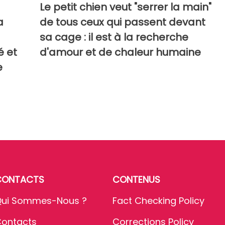
Le petit chien veut "serrer la main"
a
de tous ceux qui passent devant
sa cage : il est à la recherche
é et
d'amour et de chaleur humaine
e
CONTACTS
CONTENUS
ui Sommes-Nous ?
Fact Checking Policy
ontacts
Corrections Policy