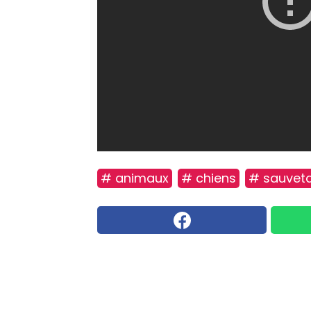
# animaux
# chiens
# sauvet