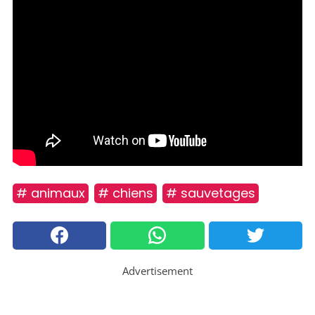
# animaux
# chiens
# sauvetages
Advertisement