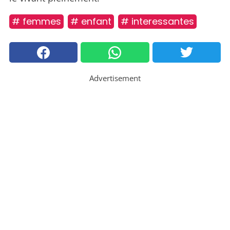
# femmes
# enfant
# interessantes
Advertisement