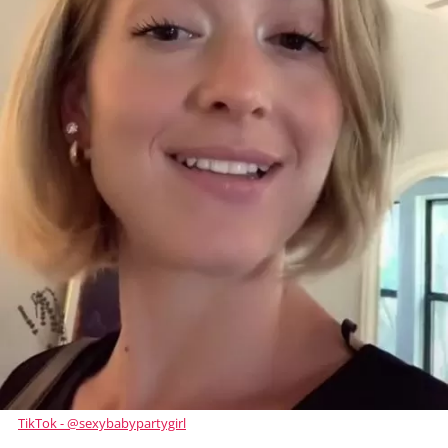
TikTok - @sexybabypartygirl