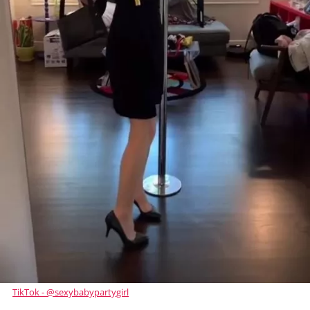
TikTok - @sexybabypartygirl