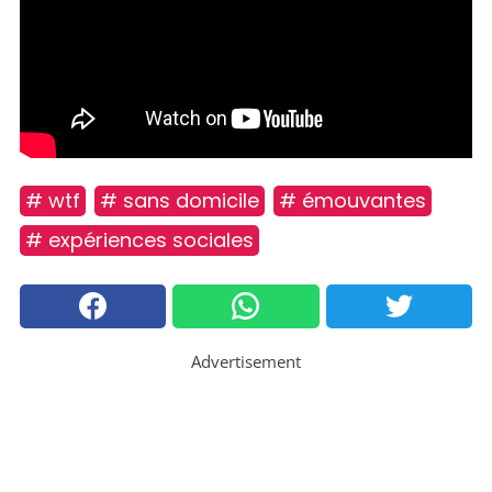
# wtf
# sans domicile
# émouvantes
# expériences sociales
Advertisement