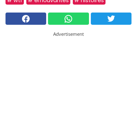
# wtf
# émouvantes
# histoires
Advertisement