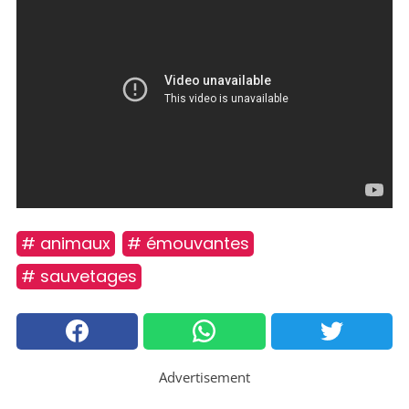
# animaux
# émouvantes
# sauvetages
Advertisement