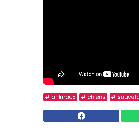
# animaux
# chiens
# sauvet