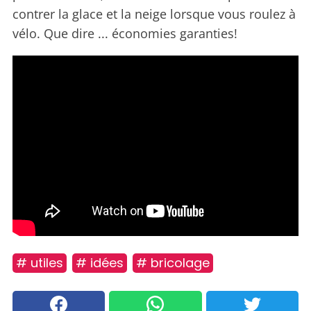
contrer la glace et la neige lorsque vous roulez à
vélo. Que dire ... économies garanties!
# utiles
# idées
# bricolage