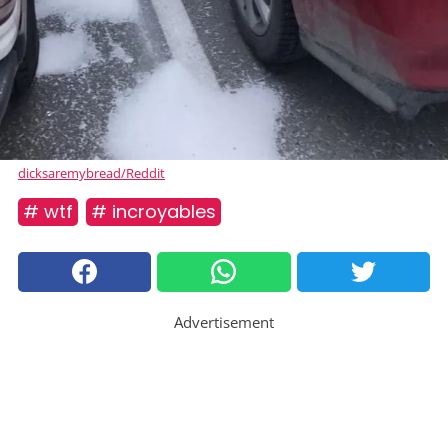
dicksaremybread/Reddit
# wtf
# incroyables
Advertisement