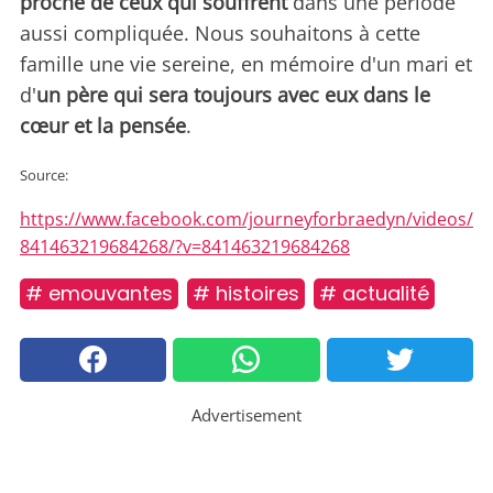
proche de ceux qui souffrent
dans une période
aussi compliquée. Nous souhaitons à cette
famille une vie sereine, en mémoire d'un mari et
d'
un père qui sera toujours avec eux dans le
cœur et la pensée
.
Source:
https://www.facebook.com/journeyforbraedyn/videos/
841463219684268/?v=841463219684268
# emouvantes
# histoires
# actualité
Advertisement