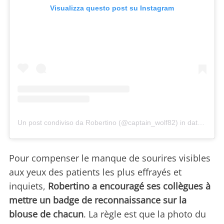
Visualizza questo post su Instagram
Un post condiviso da Robertino (@captain_wolf82)
in data:
6 Apr
Pour compenser le manque de sourires visibles
aux yeux des patients les plus effrayés et
inquiets,
Robertino a encouragé ses collègues à
mettre un badge de reconnaissance sur la
blouse de chacun
. La règle est que la photo du