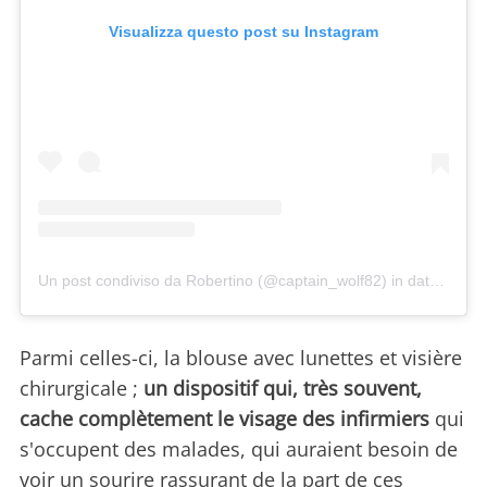
Visualizza questo post su Instagram
Un post condiviso da Robertino (@captain_wolf82)
in data:
4 Apr
Parmi celles-ci, la blouse avec lunettes et visière
chirurgicale ;
un dispositif qui, très souvent,
cache complètement le visage des infirmiers
qui
s'occupent des malades, qui auraient besoin de
voir un sourire rassurant de la part de ces