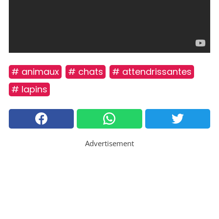
# animaux
# chats
# attendrissantes
# lapins
Advertisement