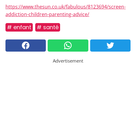
https://www.thesun.co.uk/fabulous/8123694/screen-
addiction-children-parenting-advice/
# enfant
# santé
Advertisement