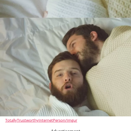
TotallyTrustworthyInternetPerson/Imgur
Advertisement