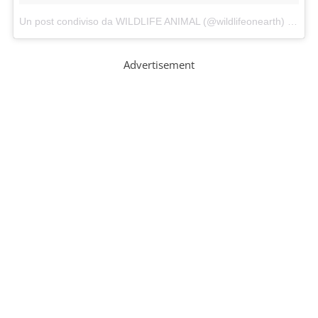
Un post condiviso da WILDLIFE ANIMAL (@wildlifeonearth)
in data:
Advertisement