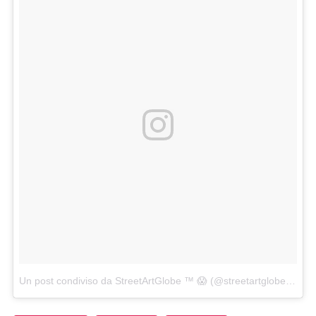
Un post condiviso da StreetArtGlobe ™ 😱 (@streetartglobe)
in da