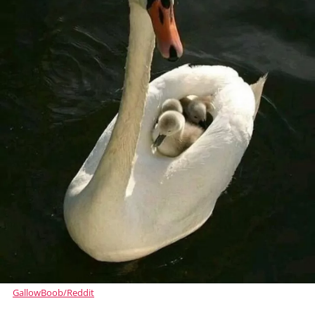
GallowBoob/Reddit