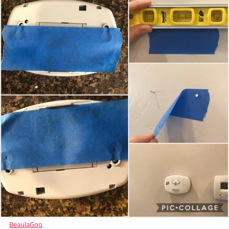
BeaulaGoo