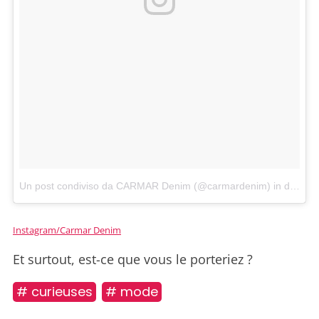
Un post condiviso da CARMAR Denim (@carmardenim)
in data:
M
Instagram/Carmar Denim
Et surtout, est-ce que vous le porteriez ?
# curieuses
# mode