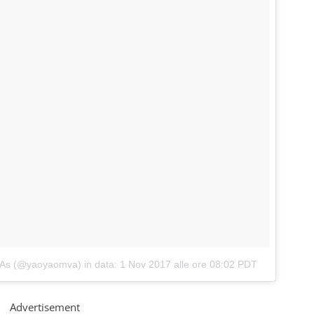
n As (@yaoyaomva)
in data:
1 Nov 2017 alle ore 08:02 PDT
Advertisement