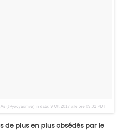
n As (@yaoyaomva)
in data:
9 Ott 2017 alle ore 09:01 PDT
s de plus en plus obsédés par le