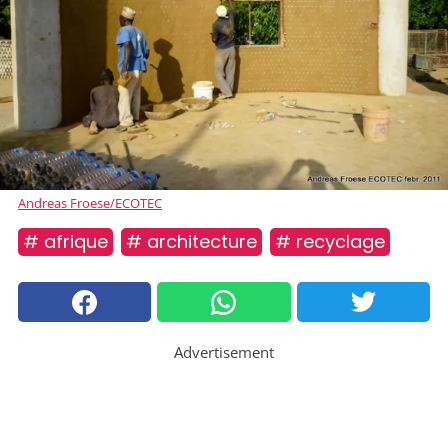
Andreas Froese/ECOTEC
# afrique
# architecture
# recyclage
Advertisement