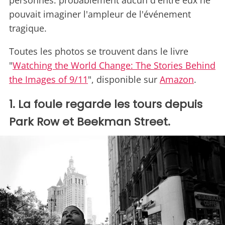
personnes: probablement aucun d'entre eux ne
pouvait imaginer l'ampleur de l'événement
tragique.
Toutes les photos se trouvent dans le livre
"
Watching the World Change: The Stories Behind
the Images of 9/11
"
, disponible sur
Amazon
.
1. La foule regarde les tours depuis
Park Row et Beekman Street.