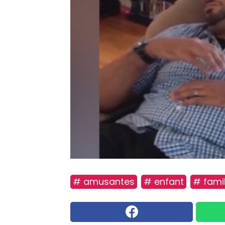
# amusantes
# enfant
# famil