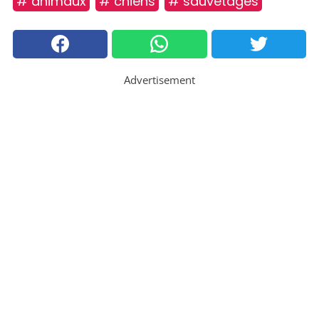
# animaux
# chiens
# sauvetages
Advertisement