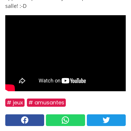
salle! :-D
# jeux
# amusantes