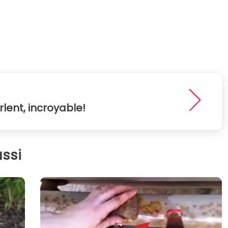
lent, incroyable!
ssi