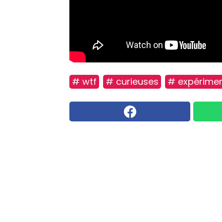
# wtf
# curieuses
# expérimen