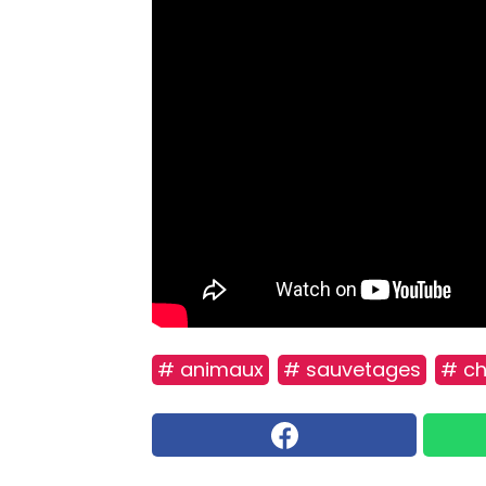
# animaux
# sauvetages
# c