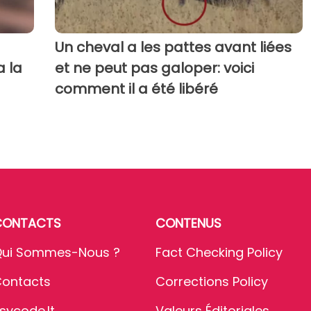
Un cheval a les pattes avant liées
a la
et ne peut pas galoper: voici
comment il a été libéré
CONTACTS
CONTENUS
ui Sommes-Nous ?
Fact Checking Policy
ontacts
Corrections Policy
sycode.it
Valeurs Éditoriales