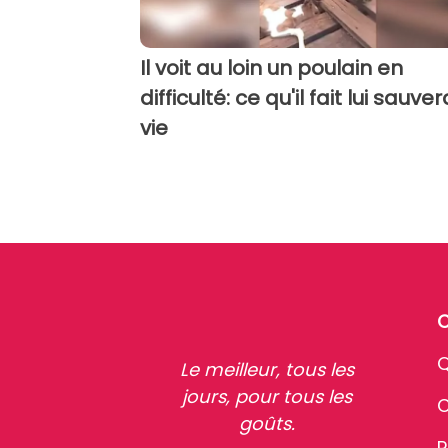
Il voit au loin un poulain en
difficulté: ce qu'il fait lui sauver
vie
Q
Le meilleur, tous les
jours, pour tous les
C
goûts.
P