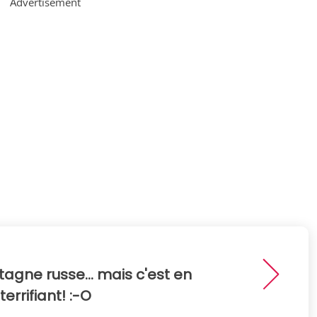
Advertisement
gne russe... mais c'est en
rrifiant! :-O