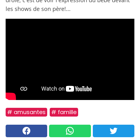
drôle, c'est de voir l'expression du bébé devant
les shows de son père!...
# amusantes
# famille