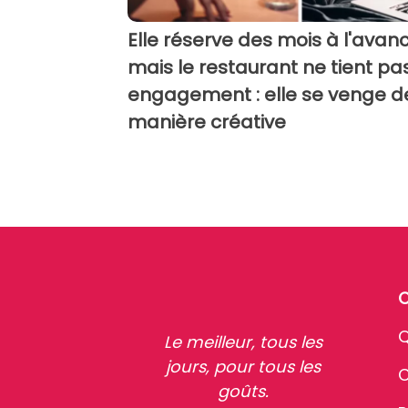
Elle réserve des mois à l'avanc
mais le restaurant ne tient pa
engagement : elle se venge d
manière créative
Q
Le meilleur, tous les
jours, pour tous les
C
goûts.