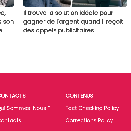
e,
Il trouve la solution idéale pour
s son
gagner de l'argent quand il reçoit
e
des appels publicitaires
CONTACTS
CONTENUS
ui Sommes-Nous ?
Fact Checking Policy
ontacts
Corrections Policy