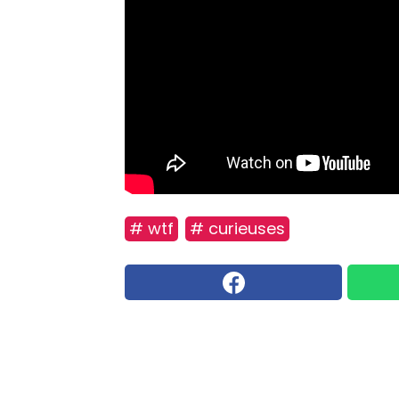
# wtf
# curieuses