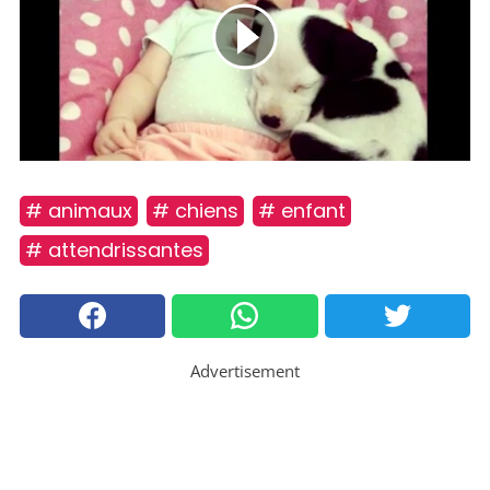
# animaux
# chiens
# enfant
# attendrissantes
Advertisement