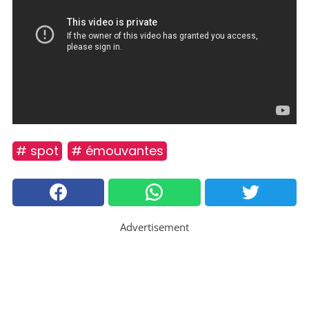
# spot
# émouvantes
Advertisement