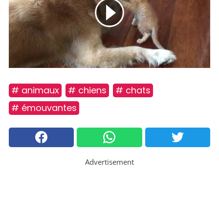
# animaux
# chiens
# chats
# émouvantes
Advertisement