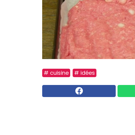
# cuisine
# idées