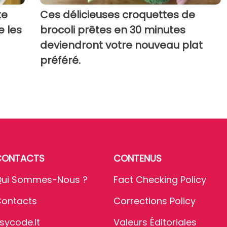
te
Ces délicieuses croquettes de
e les
brocoli prêtes en 30 minutes
deviendront votre nouveau plat
préféré.
CONTACTS
CONTENUS
ui Sommes-Nous ?
Fact Checking Policy
ontacts
Corrections Policy
sycode.it
Valeurs Éditoriales