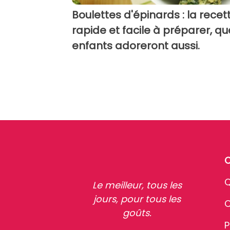
Boulettes d'épinards : la recet
rapide et facile à préparer, qu
enfants adoreront aussi.
Q
Le meilleur, tous les
jours, pour tous les
C
goûts.
P